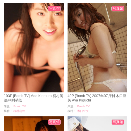
浏览：
580
浏览：
1279
时间：
11-24
时间：
11-24
写真馆
写真馆
103P [Bomb.TV] Moe Kirimura 桐村萌
49P [Bomb.TV] 2007年07月刊 木口亜
絵/桐村萌绘
矢 Aya Kiguchi
来源：
Bomb.TV
来源：
Bomb.TV
模特：
桐村萌绘
模特：
木口亚矢
浏览：
1312
浏览：
1811
时间：
11-24
时间：
11-24
写真馆
写真馆