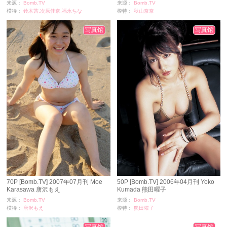
2006年01月刊
来源：
Bomb.TV
来源：
Bomb.TV
模特：
铃木茜,次原佳奈,福永ちな
模特：
秋山奈奈
浏览：
1693
浏览：
286
时间：
11-24
时间：
11-24
写真馆
写真馆
70P [Bomb.TV] 2007年07月刊 Moe
50P [Bomb.TV] 2006年04月刊 Yoko
Karasawa 唐沢もえ
Kumada 熊田曜子
来源：
Bomb.TV
来源：
Bomb.TV
模特：
唐沢もえ
模特：
熊田曜子
浏览：
1010
浏览：
994
时间：
11-24
时间：
11-24
写真馆
写真馆