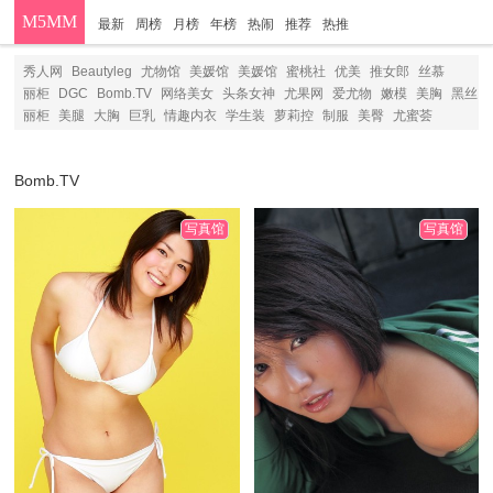
M5MM
最新
周榜
月榜
年榜
热闹
推荐
热推
分类
秀人网
Beautyleg
尤物馆
美媛馆
美媛馆
蜜桃社
优美
推女郎
丝慕
丽柜
DGC
Bomb.TV
网络美女
头条女神
尤果网
爱尤物
嫩模
美胸
黑丝
丽柜
美腿
大胸
巨乳
情趣内衣
学生装
萝莉控
制服
美臀
尤蜜荟
Bomb.TV
写真馆
写真馆