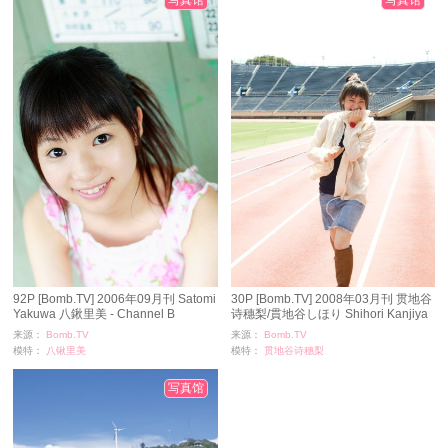
92P [Bomb.TV] 2006年09月刊 Satomi
30P [Bomb.TV] 2008年03月刊 贯地谷
Yakuwa 八鍬里美 - Channel B
诗穗梨/貫地谷しほり Shihori Kanjiya
来源：
Bomb.TV
来源：
Bomb.TV
模特：
八锹里美
模特：
贯地谷诗穗梨
浏览：
686
浏览：
288
时间：
11-24
时间：
11-24
写真馆