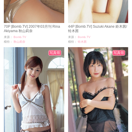
70P [Bomb.TV] 2007年03月刊 Rina
44P [Bomb.TV] Suzuki Akane 鈴木茜/
Akiyama 秋山莉奈
铃木茜
来源：
Bomb.TV
来源：
Bomb.TV
模特：
秋山莉奈
模特：
铃木茜
浏览：
2355
浏览：
2028
时间：
11-24
时间：
11-24
写真馆
写真馆