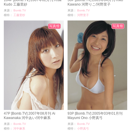
Kudo 工藤里紗
Kawano 河野りこ/河野里子
来源：
Bomb.TV
来源：
Bomb.TV
模特：
工藤里纱
模特：
河野里子
浏览：
1087
浏览：
791
时间：
11-24
时间：
11-24
写真馆
写真馆
47P [Bomb.TV] 2007年08月刊 Ai
93P [Bomb.TV] 2005年03年01月刊
Kawanaka 河中あい/河中麻系
Mayumi Ono 小野真弓
来源：
Bomb.TV
来源：
Bomb.TV
模特：
河中麻系
模特：
小野真弓