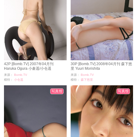
42P [Bomb.TV] 2007年04月刊
30P [Bomb.TV] 2008年04月刊 森下悠
Haruka Ogura 小倉遥/小仓遥
里 Yuuri Morishita
来源：
Bomb.TV
来源：
Bomb.TV
模特：
小仓遥
模特：
森下悠里
浏览：
1164
浏览：
1427
时间：
11-24
时间：
11-24
写真馆
写真馆