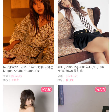
67P [Bomb.TV] 2005年10月刊 天野恵
40P [Bomb.TV] 2006年11月刊 Jun
Megum Amano Channel B
Natsukawa 夏川純
来源：
Bomb.TV
来源：
Bomb.TV
模特：
天野恵
模特：
夏川纯
浏览：
1986
浏览：
1197
时间：
11-24
时间：
11-24
写真馆
写真馆