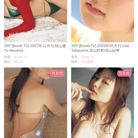
34P [Bomb.TV] 2007年12月刊 秋山優
35P [Bomb.TV] 2008年05月刊 Saki
Yu Akiyama
Takayama 高山纱希/高山紗希
来源：
Bomb.TV
来源：
Bomb.TV
模特：
秋山优
模特：
高山纱希
浏览：
393
浏览：
755
时间：
11-24
时间：
11-24
写真馆
写真馆