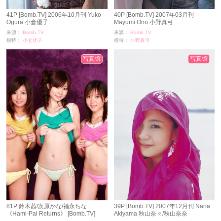
41P [Bomb.TV] 2006年10月刊 Yuko
40P [Bomb.TV] 2007年03月刊
Ogura 小倉優子
Mayumi Ono 小野真弓
来源：
Bomb.TV
来源：
Bomb.TV
模特：
小仓优子
模特：
小野真弓
浏览：
2163
浏览：
681
时间：
11-24
时间：
11-24
写真馆
写真馆
81P 鈴木茜/次原かな/福永ちな
39P [Bomb.TV] 2007年12月刊 Nana
《Hami-Pai Returns》 [Bomb.TV]
Akiyama 秋山奈々/秋山奈奈