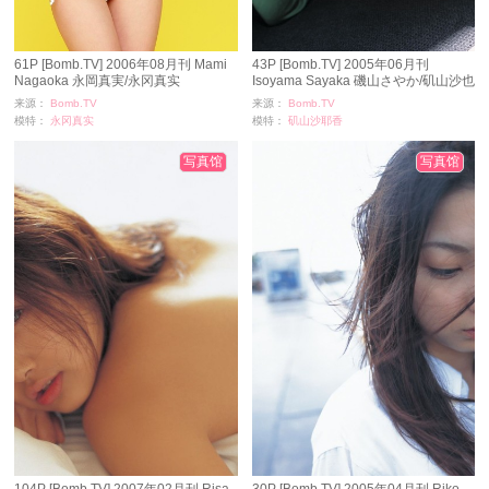
61P [Bomb.TV] 2006年08月刊 Mami
43P [Bomb.TV] 2005年06月刊
Nagaoka 永岡真実/永冈真实
Isoyama Sayaka 磯山さやか/矶山沙也
加
来源：
Bomb.TV
来源：
Bomb.TV
模特：
永冈真实
模特：
矶山沙耶香
浏览：
4561
浏览：
3157
时间：
11-24
时间：
11-24
写真馆
写真馆
104P [Bomb.TV] 2007年02月刊 Risa
30P [Bomb.TV] 2005年04月刊 Riko