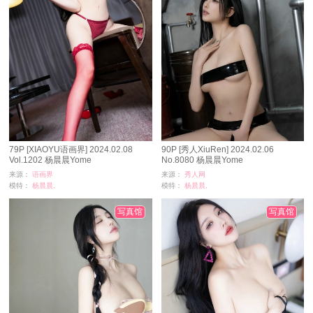
79P [XIAOYU语画界] 2024.02.08
90P [秀人XiuRen] 2024.02.06
Vol.1202 杨晨晨Yome
No.8080 杨晨晨Yome
来源：
语画界
来源：
秀人网
模特：
杨晨晨,
模特：
杨晨晨,
浏览：
12057
浏览：
10552
时间：
09-01
时间：
08-29
写真馆
写真馆