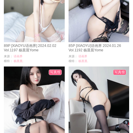
89P [XIAOYU语画界] 2024.02.02
85P [XIAOYU]语画界 2024.01.26
Vol.1197 杨晨晨Yome
Vol.1192 杨晨晨Yome
来源：
语画界
来源：
语画界
模特：
杨晨晨,
模特：
杨晨晨,
浏览：
14328
浏览：
11167
时间：
08-24
时间：
08-07
写真馆
写真馆