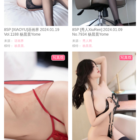
85P [XIAOYU]语画界 2024.01.19
85P [秀人XiuRen] 2024.01.09
Vol.1188 杨晨晨Yome
No.7934 杨晨晨Yome
来源：
语画界
来源：
秀人网
模特：
杨晨晨,
模特：
杨晨晨,
浏览：
8886
浏览：
11511
时间：
07-04
时间：
06-28
写真馆
写真馆