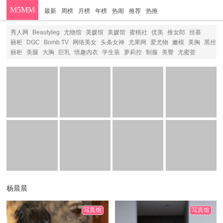
M5MM
最新
周榜
月榜
年榜
热闹
推荐
热推
分类
秀人网
Beautyleg
尤物馆
美媛馆
美媛馆
蜜桃社
优美
推女郎
丝慕
丽柜
DGC
Bomb.TV
网络美女
头条女神
尤果网
爱尤物
嫩模
美胸
黑丝
丽柜
美腿
大胸
巨乳
情趣内衣
学生装
萝莉控
制服
美臀
尤蜜荟
杨晨晨
写真馆
写真馆