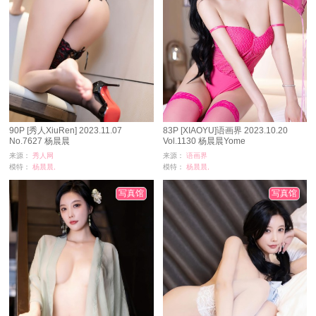
90P [秀人XiuRen] 2023.11.07
83P [XIAOYU]语画界 2023.10.20
No.7627 杨晨晨
Vol.1130 杨晨晨Yome
来源：
秀人网
来源：
语画界
模特：
杨晨晨,
模特：
杨晨晨,
浏览：
11538
浏览：
3760
时间：
02-11
时间：
01-30
写真馆
写真馆