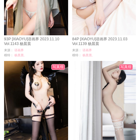
93P [XIAOYU]语画界 2023.11.10
84P [XIAOYU]语画界 2023.11.03
Vol.1143 杨晨晨
Vol.1139 杨晨晨
来源：
语画界
来源：
语画界
模特：
杨晨晨,
模特：
杨晨晨,
浏览：
15622
浏览：
6487
时间：
01-20
时间：
01-15
写真馆
写真馆