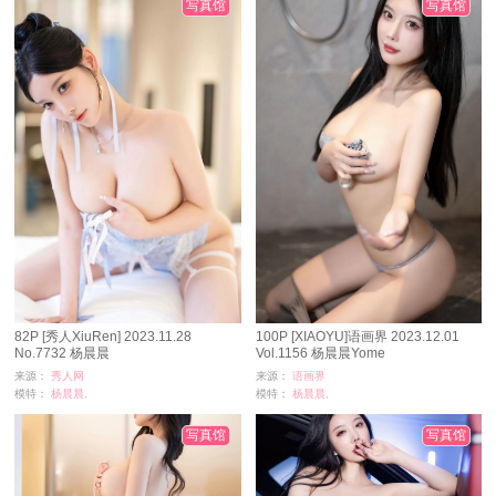
写真馆
写真馆
82P [秀人XiuRen] 2023.11.28
100P [XIAOYU]语画界 2023.12.01
No.7732 杨晨晨
Vol.1156 杨晨晨Yome
来源：
秀人网
来源：
语画界
模特：
杨晨晨,
模特：
杨晨晨,
浏览：
12479
浏览：
12852
时间：
04-12
时间：
03-07
写真馆
写真馆